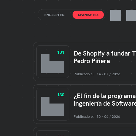
dios
ENGLISH ED.
SPANISH ED.
De Shopify a fundar Tu
131
Pedro Piñera
Publicado el:
14 / 07 / 2026
¿El fin de la program
130
Ingeniería de Softwar
Publicado el:
30 / 06 / 2026