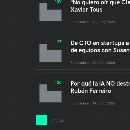
"No quiero oír que Cl
129
Xavier Tous
Publicado el:
23 / 06 / 2026
De CTO en startups a 
127
de equipos con Susa
Publicado el:
02 / 06 / 2026
Por qué la IA NO destru
126
Rubén Ferreiro
Publicado el:
19 / 05 / 2026
01 / 26