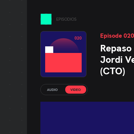
ENGLISH ED.
SPANISH ED.
EPISODIOS
Episode 02
020
Repaso 
Jordi V
(CTO)
AUDIO
VIDEO