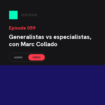
EPISODIOS
Episode 059
Generalistas vs especialistas,
con Marc Collado
AUDIO
VIDEO
El podcast técnico de MarsBased, con
más de 10.000 oyentes.
Conversaciones en profundidad sobre
software, ingeniería y emprendimiento
para desarrolladores y líderes técnicos,
incluyendo nuestras series Road to CTO
y Building MarsBased.