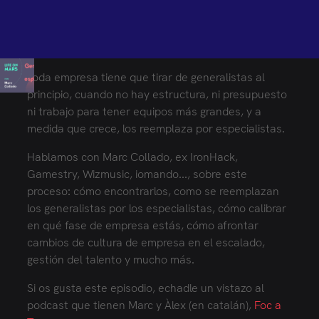
UN PODCAST DE MARSBASED
MarsBased es una consultora de desarrollo de software
aumentado con IA que combina talento senior con una
Toda empresa tiene que tirar de generalistas al
metodología de IA probada para entregar proyectos
principio, cuando no hay estructura, ni presupuesto
complejos, en plazo, en presupuesto y construidos para
escalar, a empresas Fortune 500 y startups de alto
ni trabajo para tener equipos más grandes, y a
crecimiento.
medida que crece, los reemplaza por especialistas.
¿Necesitas un partner de desarrollo?
Hablemos
Hablamos con Marc Collado, ex IronHack,
Gamestry, Wizmusic, iomando..., sobre este
ENGLISH ED.
SPANISH ED.
proceso: cómo encontrarlos, como se reemplazan
los generalistas por los especialistas, cómo calibrar
en qué fase de empresa estás, cómo afrontar
cambios de cultura de empresa en el escalado,
gestión del talento y mucho más.
Si os gusta este episodio, echadle un vistazo al
podcast que tienen Marc y Àlex (en catalán),
Foc a